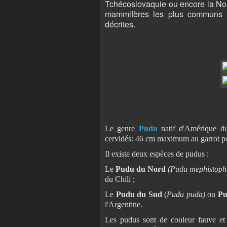
Tchécoslovaquie ou encore la Nouv
mammifères les plus communs d
décrites.
Le genre
Pudu
natif d'Amérique d
cervidés: 46 cm maximum au garrot po
Il existe deux espèces de pudus :
Le
Pudu du Nord
(Pudu mephistoph
du Chili ;
Le
Pudu du Sud
(
Pudu puda)
ou
P
l'Argentine.
Les pudus sont de couleur fauve et 