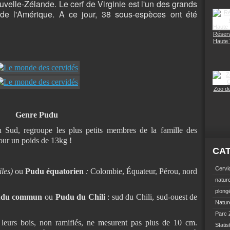
elle-Zélande. Le cerf de Virginie est l'un des grands
e l'Amérique. A ce jour, 38 sous-espèces ont été
Réserv
Haute
Zoo d
Genre Pudu
u Sud, regroupe les plus petits membres de la famille des
ur un poids de 13kg !
CA
Cervi
iles)
ou
Pudu équatorien
:
Colombie, Équateur, Pérou, nord
natur
plong
udu commun
ou
Pudu du Chili
: sud du Chili, sud-ouest de
Natur
Parc 
leurs bois, non ramifiés, ne mesurent pas plus de 10 cm.
Statis