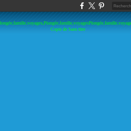
longée,famille,voyages,Plongée,famille,voyagesPlongée,famille,voyag