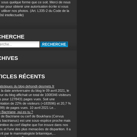
r sous quelque forme que ce soit. Merci de nous
ter pour obtenir une autorisation écrite si vous
 utiliser nos photos
. (
Art. L335-2 du Code de la
té intellectuelle)
CHERCHE
CHIVES
ICLES RÉCENTS
atistiques du blog dehondt-desmets.fr
la date anniversaire du blog le 09 avril 2021, le
r du blog affichait un total de 1008346 visiteurs
s pour 1278431 pages vues. Soit une
tation de 22% de visiteurs (+183596) et 20,7 %
99) de pages vues. 10 avril 2021 Le...
 Bactriane, qui es-tu ?
f de Bactriane ou cerf de Boukhara (Cervus
s bactrianus) est une sous-espèce proche mais
imitive du cerf élaphe que l'on trouve dans nos
s et l'une des plus menacées de disparition. Il a
rit par le mammalogiste britannique,...