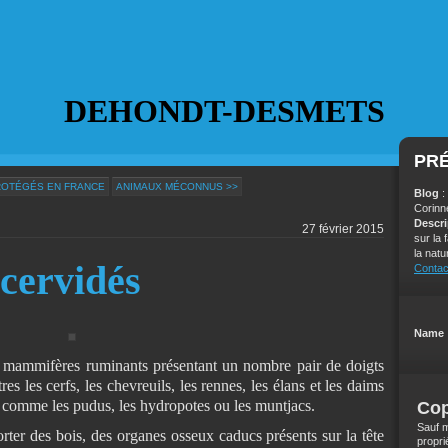
DEHONDT-DESMETS
PR
ROTÉGÉS EN FRANCE
ANIMAUX MÉCONNUS >>
Blog
:
Corinn
Descr
27 février 2015
sur la
la natu
cervidés
Contac
Name 
 mammifères ruminants présentant un nombre pair de doigts
es les cerfs, les chevreuils, les rennes, les élans et les daims
 comme les pudus, les hydropotes ou les muntjacs.
Cop
Sauf m
orter des bois, des organes osseux caducs présents sur la tête
propri