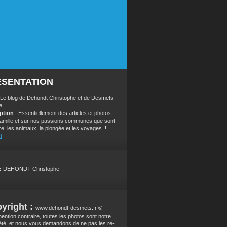
ÉSENTATION
 Le blog de Dehondt Christophe et de Desmets
e
iption
: Essentiellement des articles et photos
 famille et sur nos passions communes que sont
re, les animaux, la plongée et les voyages !!
t
:
DEHONDT Christophe
yright :
www.dehondt-desmets.fr ©
ention contraire, toutes les photos sont notre
été, et nous vous demandons de ne pas les re-