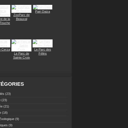
Pairi Daiza
ZooParc de
e de la
Beauval
 Touche
e Cerza
Le Parc des
Le Parc de
Félins
Sainte Croix
TÉGORIES
dés
(23)
e
(23)
ée
(21)
e
(18)
Zoologique
(9)
tiques
(9)