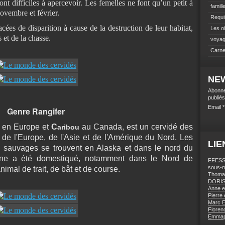
sont difficiles à apercevoir. Les femelles ne font qu’un petit à
famill
 novembre et février.
Requi
es de disparition à cause de la destruction de leur habitat,
Les o
 et de la chasse.
voyag
Carne
NE
Abonne
publiés
Email
Genre Rangifer
en Europe et
C
au Canada, est un cervidé des
aribou
 de l'Europe, de l'Asie et de l'Amérique du Nord. Les
LIE
 sauvages se trouvent en Alaska et dans le nord du
nne a été domestiqué, notamment dans le Nord de
FFESSM
sous-m
animal de trait, de bât et de course.
Thomas
DORIS 
Anne e
Pierre 
Marc E
Florenc
Emmapa