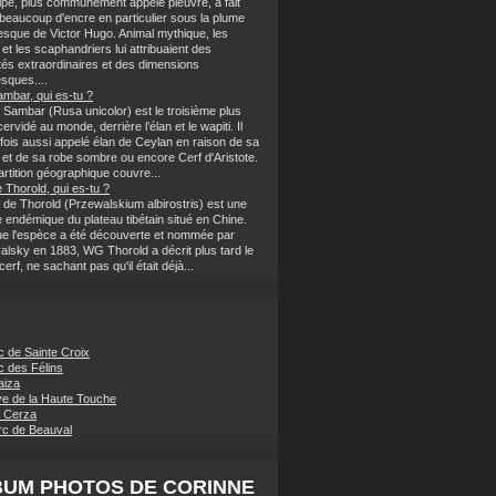
lpe, plus communément appelé pieuvre, a fait
 beaucoup d'encre en particulier sous la plume
sque de Victor Hugo. Animal mythique, les
et les scaphandriers lui attribuaient des
tés extraordinaires et des dimensions
sques....
ambar, qui es-tu ?
 Sambar (Rusa unicolor) est le troisième plus
ervidé au monde, derrière l’élan et le wapiti. Il
rfois aussi appelé élan de Ceylan en raison de sa
et de sa robe sombre ou encore Cerf d'Aristote.
rtition géographique couvre...
 Thorold, qui es-tu ?
 de Thorold (Przewalskium albirostris) est une
 endémique du plateau tibétain situé en Chine.
ue l'espèce a été découverte et nommée par
alsky en 1883, WG Thorold a décrit plus tard le
rf, ne sachant pas qu'il était déjà...
c de Sainte Croix
c des Félins
aiza
e de la Haute Touche
 Cerza
c de Beauval
BUM PHOTOS DE CORINNE