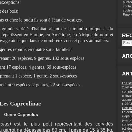
 exceptions:
publie
contac
t des bois;
voulez
Proprié
s et chez le pudu ils sont à l'état de vestiges.
rande variété d'habitat, allant de la toundra artique et du
se répartissent en Europe, en Amérique, en Afrique du nord et
RE
sauvage ainsi que dans de nombreux zoos et parcs animaliers.
nres répartis en quatre sous-familles :
AR
enant 20 espèces, 9 genres, 132 sous-espèces
nt 17 espèces, 4 genres, 69 sous-espèces
ART
renant 1 espèce, 1 genre, 2 sous-espèces
Les st
enant 9 espèces, 2 genres, 22 sous-espèces.
2020 À 
compteu
unique
augmen
Les Capreolinae
(+2193
Cerf de
Le cer
Genre Capreolus
elaphu
plus pr
eolus)
est le plus petit représentant des cervidés
contrée
été déc
 au garrot ne dépasse pas 80 cm, il pèse de 15 à 35 kg.