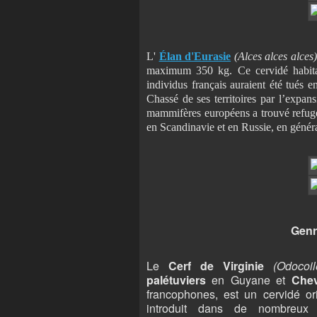
L'
Élan d'Eurasie
(Alces alces alces)
maximum 350 kg. Ce cervidé habitai
individus français auraient été tués 
Chassé de ses territoires par l’expan
mammifères européens a trouvé refuge d
en Scandinavie et en Russie, en génér
Genr
Le
Cerf de Virginie
(Odocoil
palétuviers
en Guyane et
Che
francophones, est un cervidé or
introduit dans de nombreux 