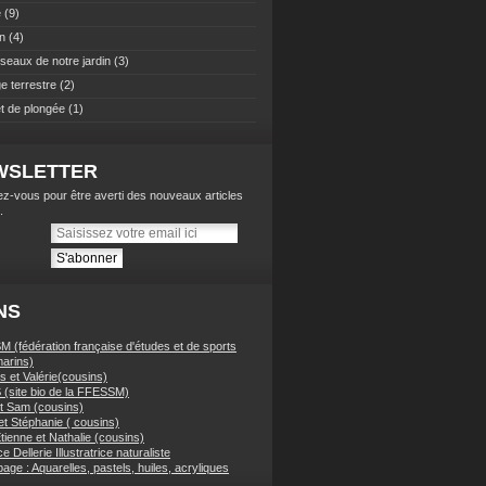
e
(9)
n
(4)
iseaux de notre jardin
(3)
e terrestre
(2)
t de plongée
(1)
WSLETTER
z-vous pour être averti des nouveaux articles
.
NS
 (fédération française d'études et de sports
arins)
 et Valérie(cousins)
(site bio de la FFESSM)
t Sam (cousins)
et Stéphanie ( cousins)
tienne et Nathalie (cousins)
e Dellerie Illustratrice naturaliste
ge : Aquarelles, pastels, huiles, acryliques