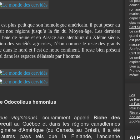
Le pou
couler
romane
marins 
capaci
gigante
est plus petit que son homologue américain, il peut peser au
Cerf S
t nos régions jusqu’à la fin du Moyen-âge. Les derniers
Le cerf
grand c
en baie de Seine et en Alsace aux alentours du XIème siècle.
est pa
sion des sociétés agricoles, l’élan comme le reste des grands
masse 
Sa répa
ans le nord et l’est de notre continent. Il reste bien présent
Cerf de
al dans les espaces délaissés par l’homme.
Le cerf
espèce
Bien q
Przhev
même ce
Bali
Le Par
e Odocoileus hemonius
Le Par
Pairi D
Réserv
eus virginianus)
, couramment appelé
Biche des
Zoo de
ZooPar
vreuil
au Québec et dans les régions canadiennes
iginaire d'Amérique (du Canada au Brésil), il a été
autres pays tels que la Finlande, l'ancienne
AL