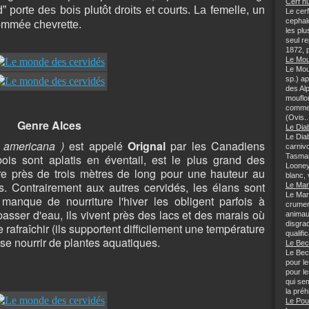
Cerf hu
 porte des bois plutôt droits et courts. La femelle, un
Le cer
cephal
nommée chevrette.
les plu
seul re
1872, p
Le Mou
Le Mou
sp.) a
des Al
mouflo
comme 
(Ovis..
Genre Alces
Le Dia
Le Dia
s americana )
est appelé
Orignal
par les Canadiens
carnivo
ois sont aplatis en éventail, est le plus grand des
Tasman
Looney
e près de trois mètres de long pour une hauteur au
blanc, 
. Contrairement aux autres cervidés, les élans sont
Le Mar
Le Mar
 manque de nourriture l'hiver les obligent parfois à
crumen
passer d'eau, ils vivent près des lacs et des marais où
animau
disgra
rafraîchir (ils supportent difficilement une température
qualifi
 se nourrir de plantes aquatiques.
Le Bec
Le Bec
pour l
pour l
qui sem
la préhi
Le Pou