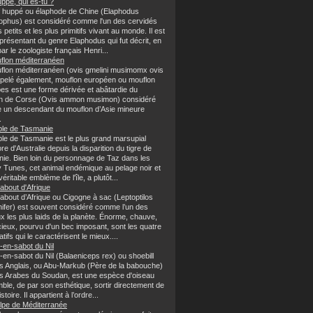
ppé, qui es-tu ?
f huppé ou élaphode de Chine (Elaphodus
ophus) est considéré comme l'un des cervidés
s petits et les plus primitifs vivant au monde. Il est
présentant du genre Elaphodus qui fut décrit, en
ar le zoologiste français Henri...
flon méditerranéen
flon méditerranéen (ovis gmelini musimomx ovis
ppelé également, mouflon européen ou mouflon
pes est une forme dérivée et abâtardie du
n de Corse (Ovis ammon musimon) considéré
un descendant du mouflon d’Asie mineure
.
ble de Tasmanie
ble de Tasmanie est le plus grand marsupial
re d'Australie depuis la disparition du tigre de
ie. Bien loin du personnage de Taz dans les
 Tunes, cet animal endémique au pelage noir et
véritable emblème de l'île, a plutôt...
about d'Afrique
about d’Afrique ou Cigogne à sac (Leptoptilos
ifer) est souvent considéré comme l’un des
x les plus laids de la planète. Énorme, chauve,
cieux, pourvu d'un bec imposant, sont les quatre
catifs qui le caractérisent le mieux....
-en-sabot du Nil
-en-sabot du Nil (Balaeniceps rex) ou shoebill
es Anglais, ou Abu-Markub (Père de la babouche)
es Arabes du Soudan, est une espèce d'oiseau
ble, de par son esthétique, sortir directement de
stoire. Il appartient à l’ordre...
lpe de Méditerranée