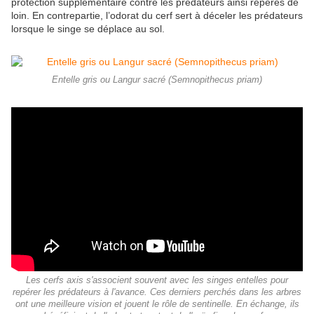
protection supplémentaire contre les prédateurs ainsi repérés de
loin. En contrepartie, l’odorat du cerf sert à déceler les prédateurs
lorsque le singe se déplace au sol.
Entelle gris ou Langur sacré (Semnopithecus priam)
Les cerfs axis s'associent souvent avec les singes entelles pour
repérer les prédateurs à l'avance. Ces derniers perchés dans les arbres
ont une meilleure vision et jouent le rôle de sentinelle. En échange, ils