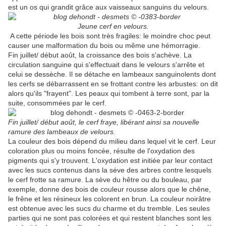
est un os qui grandit grâce aux vaisseaux sanguins du velours.
Jeune cerf en velours.
A cette période les bois sont très fragiles: le moindre choc peut
causer une malformation du bois ou même une hémorragie.
Fin juillet/ début août, la croissance des bois s'achève. La
circulation sanguine qui s'effectuait dans le velours s'arrête et
celui se dessèche. Il se détache en lambeaux sanguinolents dont
les cerfs se débarrassent en se frottant contre les arbustes: on dit
alors qu'ils "frayent". Les peaux qui tombent à terre sont, par la
suite, consommées par le cerf.
Fin juillet/ début août, le cerf fraye, libérant ainsi sa nouvelle
ramure des lambeaux de velours.
La couleur des bois dépend du milieu dans lequel vit le cerf. Leur
coloration plus ou moins foncée, résulte de l'oxydation des
pigments qui s'y trouvent. L'oxydation est initiée par leur contact
avec les sucs contenus dans la séve des arbres contre lesquels
le cerf frotte sa ramure. La sève du hêtre ou du bouleau, par
exemple, donne des bois de couleur rousse alors que le chêne,
le frêne et les résineux les colorent en brun. La couleur noirâtre
est obtenue avec les sucs du charme et du tremble. Les seules
parties qui ne sont pas colorées et qui restent blanches sont les