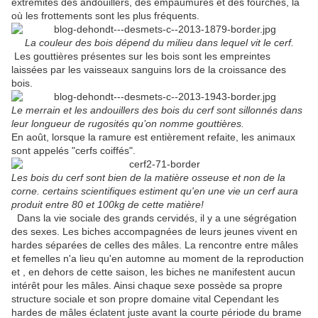
extrémités des andouillers, des empaumures et des fourches, là
où les frottements sont les plus fréquents.
La couleur des bois dépend du milieu dans lequel vit le cerf.
Les gouttières présentes sur les bois sont les empreintes
laissées par les vaisseaux sanguins lors de la croissance des
bois.
Le merrain et les andouillers des bois du cerf sont sillonnés dans
leur longueur de rugosités qu’on nomme gouttières.
En août, lorsque la ramure est entièrement refaite, les animaux
sont appelés "cerfs coiffés".
Les bois du cerf sont bien de la matière osseuse et non de la
corne. certains scientifiques estiment qu'en une vie un cerf aura
produit entre 80 et 100kg de cette matière!
Dans la vie sociale des grands cervidés, il y a une ségrégation
des sexes. Les biches accompagnées de leurs jeunes vivent en
hardes séparées de celles des mâles. La rencontre entre mâles
et femelles n'a lieu qu'en automne au moment de la reproduction
et , en dehors de cette saison, les biches ne manifestent aucun
intérêt pour les mâles. Ainsi chaque sexe possède sa propre
structure sociale et son propre domaine vital Cependant les
hardes de mâles éclatent juste avant la courte période du brame