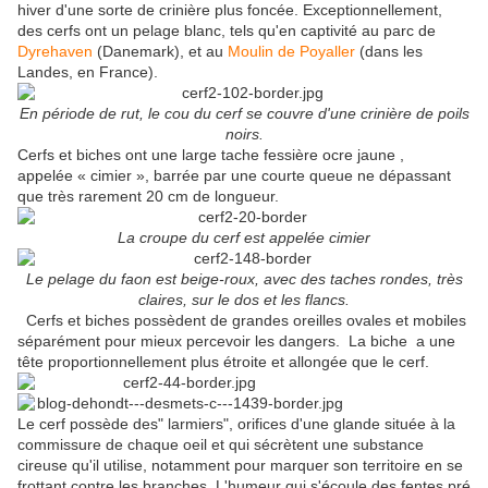
hiver d'une sorte de crinière plus foncée. Exceptionnellement,
des cerfs ont un pelage blanc, tels qu'en captivité au parc de
Dyrehaven
(Danemark), et au
Moulin de Poyaller
(dans les
Landes, en France).
En période de rut, le cou du cerf se couvre d'une crinière de poils
noirs.
Cerfs et biches ont une large tache fessière ocre jaune ,
appelée « cimier », barrée par une courte queue ne dépassant
que très rarement 20 cm de longueur.
La croupe du cerf est appelée cimier
Le pelage du faon est beige-roux, avec des taches rondes, très
claires, sur le dos et les flancs.
Cerfs et biches possèdent de grandes oreilles ovales et mobiles
séparément pour mieux percevoir les dangers. La biche a une
tête proportionnellement plus étroite et allongée que le cerf.
Le cerf possède des" larmiers", orifices d'une glande située à la
commissure de chaque oeil et qui sécrètent une substance
cireuse qu'il utilise, notamment pour marquer son territoire en se
frottant contre les branches. L'humeur qui s'écoule des fentes pré