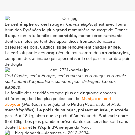
Le
cerf élaphe
ou
cerf rouge
( Cervus elaphus)
est avec l'ours
brun des Pyrénées le plus grand mammifère sauvage de France.
Il appartient à la famille des
cervidés,
mammifères ruminants,
dont les mâles portent des appendices frontaux de nature
osseuse: les bois. Caducs, ils se renouvellent chaque année.
Le cerf fait partie des
ongulés
, du sous-ordre des
artiodactyles,
comptant des animaux qui reposent sur le sol par un nombre pair
de doigts.
Cerf élaphe, cerf d'Europe, cerf commun, cerf rouge, cerf noble
sont autant d'appellations connues pour distinguer Cervus
elaphus.
La famille des cervidés compte plus de cinquante espèces
différentes, dont les plus petites sont le
Muntjac ou cerf
aboyeur
(Muntiacus muntjak)
et le
Pudu
(Puda puda
et
Puda
mephislophiles)
.Le poids du muntjac, présent en Asie , n'excède
pas 16 à 18 kg, alors que le pudu d'Amérique du Sud varie entre
6 et 13kg. Les plus grands représentants des cervidés sont sans
doute l'
Élan
et le
Wapiti
d'Amérique du Nord.