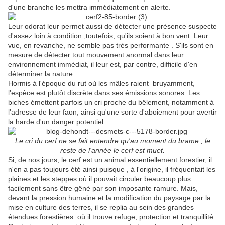
d'une branche les mettra immédiatement en alerte.
Leur odorat leur permet aussi de détecter une présence suspecte
d'assez loin à condition ,toutefois, qu'ils soient à bon vent. Leur
vue, en revanche, ne semble pas très performante . S'ils sont en
mesure de détecter tout mouvement anormal dans leur
environnement immédiat, il leur est, par contre, difficile d'en
déterminer la nature.
Hormis à l'époque du rut où les mâles raient bruyamment,
l'espèce est plutôt discrète dans ses émissions sonores. Les
biches émettent parfois un cri proche du bêlement, notamment à
l'adresse de leur faon, ainsi qu'une sorte d'aboiement pour avertir
la harde d'un danger potentiel.
Le cri du cerf ne se fait entendre qu'au moment du brame , le
reste de l'année le cerf est muet.
Si, de nos jours, le cerf est un animal essentiellement forestier, il
n'en a pas toujours été ainsi puisque , à l'origine, il fréquentait les
plaines et les steppes où il pouvait circuler beaucoup plus
facilement sans être gêné par son imposante ramure. Mais,
devant la pression humaine et la modification du paysage par la
mise en culture des terres, il se replia au sein des grandes
étendues forestières où il trouve refuge, protection et tranquillité.