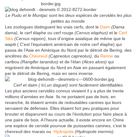
Le Pudu et le Muntjac sont les deux espèces de cervidés les plus
petites au monde.
Les zoologues distinguent les vrais cerfs, dont le
Daim
(Dama
dama)
, le cerf élaphe ou cerf rouge
(Cervus elaphus)
et le
Cerf
Sika
(Cervus nippon)
, tous d'origine asiatique de même que le
wapiti ( C'est l'équivalent américain de notre cerf élaphe) qui
passa de l'Asie en Amérique du Nord par le détroit de Bering, des
ancêtres du
Chevreuil
(Capreolus capreolus)
, du
Renne
ou
caribou
(Rangifer tarandus)
et de l'élan
(Alces alces)
qui
migrèrent de Amérique du Nord en Asie en passant également
par le détroit de Bering, mais en sens inverse.
Cerf et daim ( Ici,un daguet) sont facilement identifiables.
Les plus anciens cervidés connus vivaient il y a plus de trente
millions d'années en Asie. Ils ne portaient pas de bois; en
revanche, ils étaient armés de redoutables canines qui leurs
servaient de défenses. Elles étaient fort peu pratiques pour
brouter et disparurent au cours de l'évolution pour faire place à
une paire de bois. A l'heure actuelle, il existe encore en Chine
une espèce de cervidé pourvue de puissantes canines, c'est le
chevreuil des marais ou
Hydropote
(Hydropote inermis).