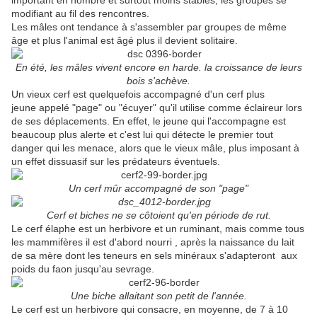
important en nombre et surtout moins stables, les groupes se
modifiant au fil des rencontres.
Les mâles ont tendance à s'assembler par groupes de même
âge et plus l'animal est âgé plus il devient solitaire.
En été, les mâles vivent encore en harde. la croissance de leurs
bois s'achève.
Un vieux cerf est quelquefois accompagné d'un cerf plus
jeune appelé "page" ou "écuyer" qu'il utilise comme éclaireur lors
de ses déplacements. En effet, le jeune qui l'accompagne est
beaucoup plus alerte et c'est lui qui détecte le premier tout
danger qui les menace, alors que le vieux mâle, plus imposant à
un effet dissuasif sur les prédateurs éventuels.
Un cerf mûr accompagné de son "page"
Cerf et biches ne se côtoient qu'en période de rut.
Le cerf élaphe est un herbivore et un ruminant, mais comme tous
les mammifères il est d'abord nourri , après la naissance du lait
de sa mère dont les teneurs en sels minéraux s'adapteront aux
poids du faon jusqu'au sevrage.
Une biche allaitant son petit de l'année.
Le cerf est un herbivore qui consacre, en moyenne, de 7 à 10