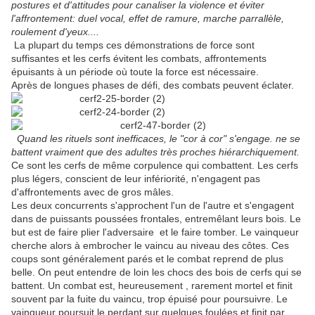
postures et d'attitudes pour canaliser la violence et éviter
l'affrontement: duel vocal, effet de ramure, marche parrallèle,
roulement d'yeux....
La plupart du temps ces démonstrations de force sont
suffisantes et les cerfs évitent les combats, affrontements
épuisants à un période où toute la force est nécessaire.
Après de longues phases de défi, des combats peuvent éclater.
Quand les rituels sont inefficaces, le "cor à cor" s'engage. ne se
battent vraiment que des adultes très proches hiérarchiquement.
Ce sont les cerfs de même corpulence qui combattent. Les cerfs
plus légers, conscient de leur infériorité, n'engagent pas
d'affrontements avec de gros mâles.
Les deux concurrents s'approchent l'un de l'autre et s'engagent
dans de puissants poussées frontales, entremêlant leurs bois. Le
but est de faire plier l'adversaire et le faire tomber. Le vainqueur
cherche alors à embrocher le vaincu au niveau des côtes. Ces
coups sont généralement parés et le combat reprend de plus
belle. On peut entendre de loin les chocs des bois de cerfs qui se
battent. Un combat est, heureusement , rarement mortel et finit
souvent par la fuite du vaincu, trop épuisé pour poursuivre. Le
vainqueur poursuit le perdant sur quelques foulées et finit par