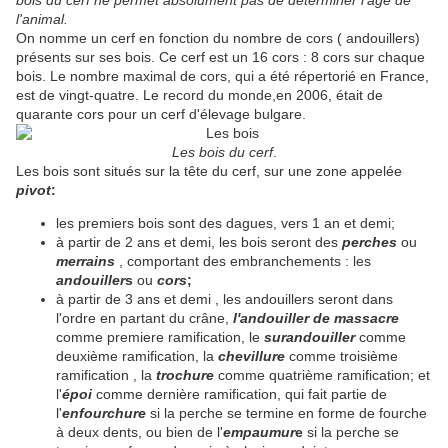
bois du cerf ne permet absolument pas de déterminer l'âge de
l'animal.
On nomme un cerf en fonction du nombre de cors ( andouillers)
présents sur ses bois. Ce cerf est un 16 cors : 8 cors sur chaque
bois. Le nombre maximal de cors, qui a été répertorié en France,
est de vingt-quatre. Le record du monde,en 2006, était de
quarante cors pour un cerf d'élevage bulgare.
Les bois du cerf
.
Les bois sont situés sur la tête du cerf, sur une zone appelée
pivot
:
les premiers bois sont des dagues, vers 1 an et demi;
à partir de 2 ans et demi, les bois seront des
perches
ou
merrains
, comportant des embranchements : les
andouiller
s
ou
cors
;
à partir de 3 ans et demi , les andouillers seront dans
l'ordre en partant du crâne,
l'andouiller de massacre
comme premiere ramification, le
surandouiller
comme
deuxième ramification, la
chevillure
comme troisième
ramification , la
trochure
comme quatrième ramification; et
l'
époi
comme dernière ramification, qui fait partie de
l'
enfourchure
si la perche se termine en forme de fourche
à deux dents, ou bien de l'
empaumur
e
si la perche se