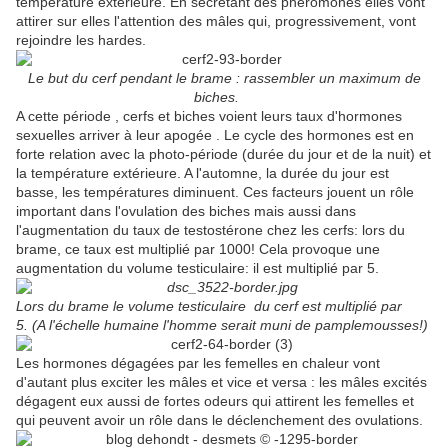
température extérieure. En sécrétant des phéromones elles vont
attirer sur elles l'attention des mâles qui, progressivement, vont
rejoindre les hardes.
Le but du cerf pendant le brame : rassembler un maximum de
biches.
A cette période , cerfs et biches voient leurs taux d'hormones
sexuelles arriver à leur apogée . Le cycle des hormones est en
forte relation avec la photo-période (durée du jour et de la nuit) et
la température extérieure. A l'automne, la durée du jour est
basse, les températures diminuent. Ces facteurs jouent un rôle
important dans l'ovulation des biches mais aussi dans
l'augmentation du taux de testostérone chez les cerfs: lors du
brame, ce taux est multiplié par 1000! Cela provoque une
augmentation du volume testiculaire: il est multiplié par 5.
Lors du brame le volume testiculaire du cerf est multiplié par
5.
(A l'échelle humaine l'homme serait muni de pamplemousses!)
Les hormones dégagées par les femelles en chaleur vont
d'autant plus exciter les mâles et vice et versa : les mâles excités
dégagent eux aussi de fortes odeurs qui attirent les femelles et
qui peuvent avoir un rôle dans le déclenchement des ovulations.