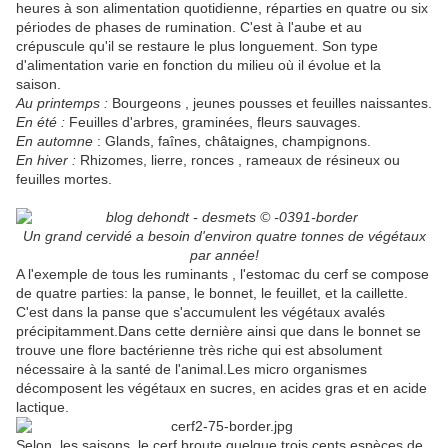
heures à son alimentation quotidienne, réparties en quatre ou six
périodes de phases de rumination. C'est à l'aube et au
crépuscule qu'il se restaure le plus longuement. Son type
d'alimentation varie en fonction du milieu où il évolue et la
saison.
Au printemps :
Bourgeons , jeunes pousses et feuilles naissantes.
En été :
Feuilles d'arbres, graminées, fleurs sauvages.
En automne
: Glands, faînes, châtaignes, champignons.
En hiver :
Rhizomes, lierre, ronces , rameaux de résineux ou
feuilles mortes.
Un grand cervidé a besoin d'environ quatre tonnes de végétaux
par année!
A l'exemple de tous les ruminants , l'estomac du cerf se compose
de quatre parties: la panse, le bonnet, le feuillet, et la caillette.
C'est dans la panse que s'accumulent les végétaux avalés
précipitamment.Dans cette dernière ainsi que dans le bonnet se
trouve une flore bactérienne très riche qui est absolument
nécessaire à la santé de l'animal.Les micro organismes
décomposent les végétaux en sucres, en acides gras et en acide
lactique.
Selon, les saisons, le cerf broute quelque trois cents espèces de