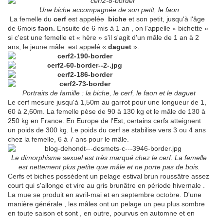
Une biche accompagnée de son petit, le faon
La femelle du
cerf
est appelée
biche
et son petit, jusqu'à l'âge
de 6mois
faon.
Ensuite de 6 mis à 1 an , on l'appelle « bichette »
si c'est une femelle et « hère » s'il s'agit d'un mâle de 1 an à 2
ans, le jeune mâle est appelé «
daguet
».
Portraits de famille : la biche, le cerf, le faon et le daguet
Le cerf mesure jusqu'à 1,50m au garrot pour une longueur de 1,
60 à 2,60m. La femelle pèse de 90 à 130 kg et le mâle de 130 à
250 kg en France. En Europe de l'Est, certains cerfs atteignent
un poids de 300 kg. Le poids du cerf se stabilise vers 3 ou 4 ans
chez la femelle, 6 à 7 ans pour le mâle.
Le dimorphisme sexuel est très marqué chez le cerf. La femelle
est nettement plus petite que mâle et ne porte pas de bois.
Cerfs et biches possèdent un pelage estival brun roussâtre assez
court qui s'allonge et vire au gris brunâtre en période hivernale .
La mue se produit en avril-mai et en septembre octobre. D'une
manière générale , les mâles ont un pelage un peu plus sombre
en toute saison et sont , en outre, pourvus en automne et en