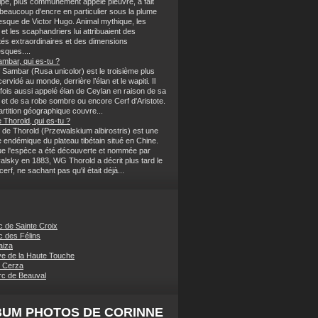
lpe, plus communément appelé pieuvre, a fait
 beaucoup d'encre en particulier sous la plume
sque de Victor Hugo. Animal mythique, les
et les scaphandriers lui attribuaient des
tés extraordinaires et des dimensions
sques....
ambar, qui es-tu ?
 Sambar (Rusa unicolor) est le troisième plus
ervidé au monde, derrière l’élan et le wapiti. Il
rfois aussi appelé élan de Ceylan en raison de sa
et de sa robe sombre ou encore Cerf d'Aristote.
rtition géographique couvre...
 Thorold, qui es-tu ?
 de Thorold (Przewalskium albirostris) est une
 endémique du plateau tibétain situé en Chine.
ue l'espèce a été découverte et nommée par
alsky en 1883, WG Thorold a décrit plus tard le
rf, ne sachant pas qu'il était déjà...
c de Sainte Croix
c des Félins
aiza
e de la Haute Touche
 Cerza
c de Beauval
BUM PHOTOS DE CORINNE