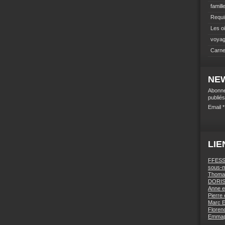
famill
Requi
Les o
voyag
Carne
NE
Abonne
publiés
Email
LIE
FFESSM
sous-m
Thomas
DORIS 
Anne e
Pierre 
Marc E
Florenc
Emmapa