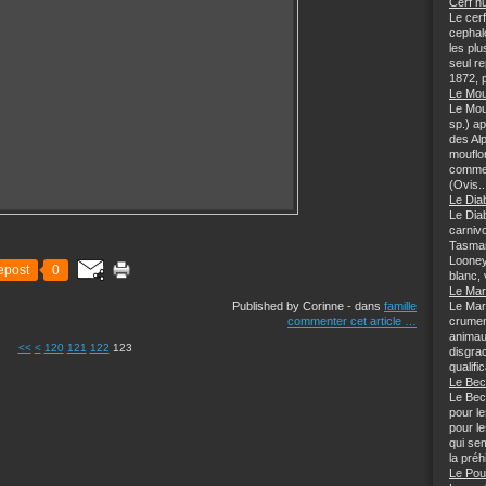
Cerf hu
Le cer
cephal
les plu
seul re
1872, p
Le Mou
Le Mou
sp.) a
des Al
mouflo
comme 
(Ovis..
Le Dia
Le Dia
carnivo
Tasman
Looney
epost
0
blanc, 
Le Mar
Published by Corinne
-
dans
famille
Le Mar
commenter cet article
…
crumen
animau
100
110
<<
<
120
121
122
123
disgra
qualifi
Le Bec
Le Bec
pour l
pour l
qui sem
la préhi
Le Pou