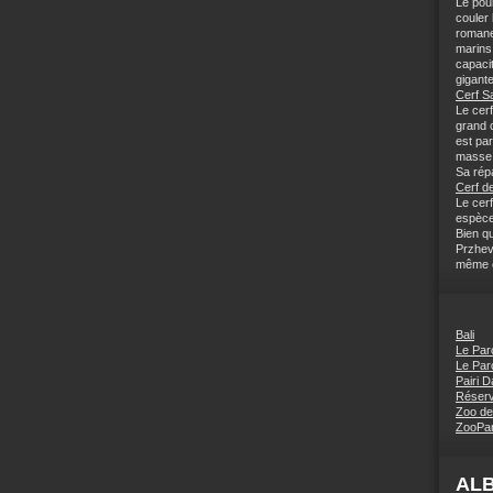
Le pou
couler
romane
marins 
capaci
gigante
Cerf S
Le cerf
grand c
est pa
masse 
Sa répa
Cerf de
Le cerf
espèce
Bien q
Przhev
même ce
Bali
Le Par
Le Par
Pairi D
Réserv
Zoo de
ZooPar
AL