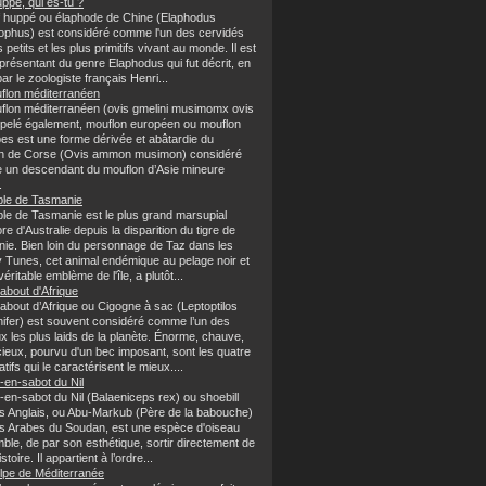
ppé, qui es-tu ?
f huppé ou élaphode de Chine (Elaphodus
ophus) est considéré comme l'un des cervidés
s petits et les plus primitifs vivant au monde. Il est
présentant du genre Elaphodus qui fut décrit, en
ar le zoologiste français Henri...
flon méditerranéen
flon méditerranéen (ovis gmelini musimomx ovis
ppelé également, mouflon européen ou mouflon
pes est une forme dérivée et abâtardie du
n de Corse (Ovis ammon musimon) considéré
un descendant du mouflon d’Asie mineure
.
ble de Tasmanie
ble de Tasmanie est le plus grand marsupial
re d'Australie depuis la disparition du tigre de
ie. Bien loin du personnage de Taz dans les
 Tunes, cet animal endémique au pelage noir et
véritable emblème de l'île, a plutôt...
about d'Afrique
about d’Afrique ou Cigogne à sac (Leptoptilos
ifer) est souvent considéré comme l’un des
x les plus laids de la planète. Énorme, chauve,
cieux, pourvu d'un bec imposant, sont les quatre
catifs qui le caractérisent le mieux....
-en-sabot du Nil
-en-sabot du Nil (Balaeniceps rex) ou shoebill
es Anglais, ou Abu-Markub (Père de la babouche)
es Arabes du Soudan, est une espèce d'oiseau
ble, de par son esthétique, sortir directement de
stoire. Il appartient à l’ordre...
lpe de Méditerranée