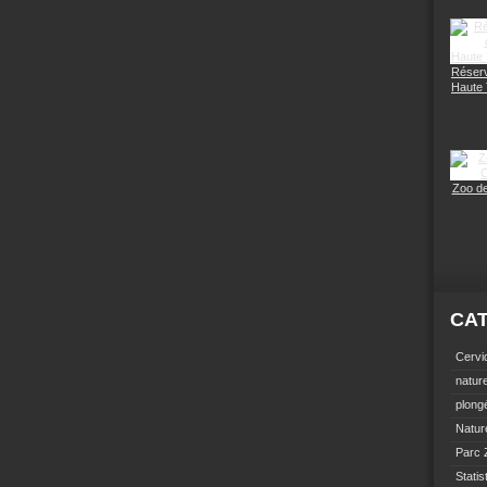
Réserv
Haute
Zoo d
CA
Cervi
natur
plong
Natur
Parc 
Statis