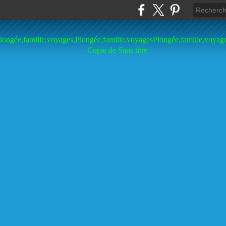
longée,famille,voyages,Plongée,famille,voyagesPlongée,famille,voyag