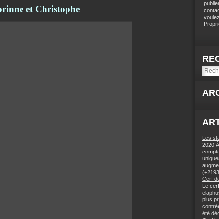
publie
rinne et Christophe
contac
voulez
Proprié
RE
AR
ART
Les st
2020 À 
compteu
unique
augmen
(+2193
Cerf de
Le cer
elaphu
plus pr
contrée
été déc