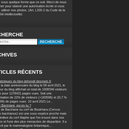
r sous quelque forme que ce soit. Merci de nous
ter pour obtenir une autorisation écrite si vous
 utiliser nos photos
. (
Art. L335-2 du Code de la
té intellectuelle)
CHERCHE
CHIVES
ICLES RÉCENTS
atistiques du blog dehondt-desmets.fr
la date anniversaire du blog le 09 avril 2021, le
r du blog affichait un total de 1008346 visiteurs
s pour 1278431 pages vues. Soit une
tation de 22% de visiteurs (+183596) et 20,7 %
99) de pages vues. 10 avril 2021 Le...
 Bactriane, qui es-tu ?
f de Bactriane ou cerf de Boukhara (Cervus
s bactrianus) est une sous-espèce proche mais
imitive du cerf élaphe que l'on trouve dans nos
s et l'une des plus menacées de disparition. Il a
rit par le mammalogiste britannique,...