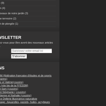
e
(9)
n
(4)
iseaux de notre jardin
(3)
e terrestre
(2)
t de plongée
(1)
WSLETTER
z-vous pour être averti des nouveaux articles
.
NS
 (fédération française d'études et de sports
arins)
 et Valérie(cousins)
(site bio de la FFESSM)
t Sam (cousins)
et Stéphanie ( cousins)
tienne et Nathalie (cousins)
e Dellerie Illustratrice naturaliste
ge : Aquarelles, pastels, huiles, acryliques