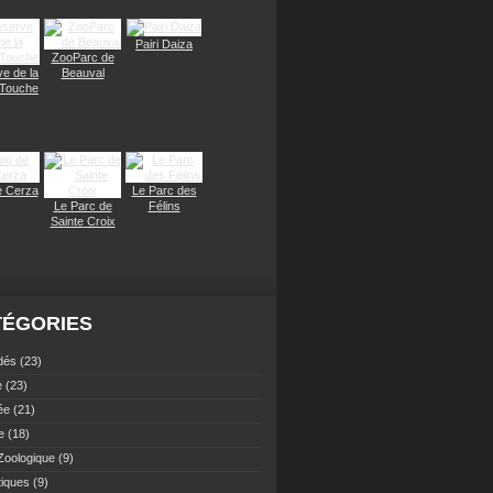
Pairi Daiza
ZooParc de
e de la
Beauval
 Touche
e Cerza
Le Parc des
Le Parc de
Félins
Sainte Croix
TÉGORIES
dés
(23)
e
(23)
ée
(21)
e
(18)
Zoologique
(9)
tiques
(9)