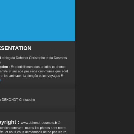
ÉSENTATION
 Le blog de Dehondt Christophe et de Desmets
e
iption
: Essentiellement des articles et photos
 famille et sur nos passions communes que sont
re, les animaux, la plongée et les voyages !!
t
:
DEHONDT Christophe
yright :
www.dehondt-desmets.fr ©
ention contraire, toutes les photos sont notre
été, et nous vous demandons de ne pas les re-