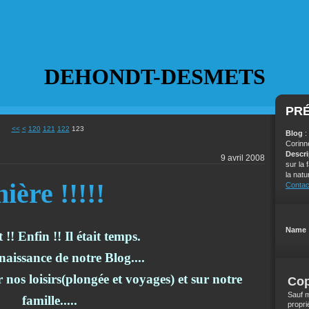
DEHONDT-DESMETS
PR
100
110
<<
<
120
121
122
123
Blog
:
Corinn
Descr
9 avril 2008
sur la
la natu
ière !!!!!
Contac
Name 
 !! Enfin !! Il était temps.
 naissance de notre Blog....
r nos loisirs(plongée et voyages) et sur notre
Cop
Sauf m
famille.....
propri