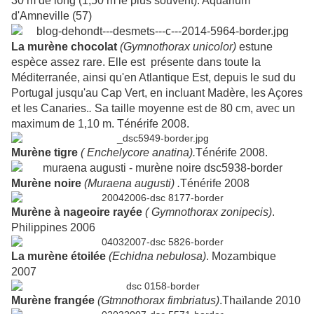
30 m de long (1,50 m le plus souvent). Aquarium
d'Amneville (57)
La murène chocolat
(Gymnothorax unicolor)
estune
espèce assez rare. Elle est présente dans toute la
Méditerranée, ainsi qu'en Atlantique Est, depuis le sud du
Portugal jusqu'au Cap Vert, en incluant Madère, les Açores
et les Canaries.
.
Sa taille moyenne est de 80 cm, avec un
maximum de 1,10 m.
Ténérife
2008.
Murène tigre
(
Enchelycore
anatina
).
Ténérife
2008.
Murène noire
(Muraena augusti) .
Ténérife 2008
Murène à nageoire rayée
(
Gymnothorax
zonipecis
)
.
Philippines 2006
La murène étoilée
(
Echidna
nebulosa
)
. Mozambique
2007
Murène frangée
(
Gtmnothorax
fimbriatus
)
.Thaïlande 2010