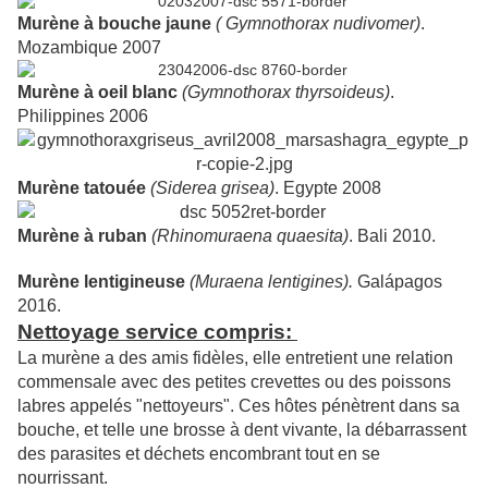
Murène à bouche jaune
(
Gymnothorax
nudivomer
)
.
Mozambique 2007
Murène à oeil blanc
(
Gymnothorax
thyrsoideus
)
.
Philippines 2006
Murène tatouée
(
Siderea
grisea
)
. Egypte 2008
Murène à ruban
(
Rhinomuraena
quaesita
)
. Bali 2010.
Murène lentigineuse
(Muraena lentigines).
Galápagos
2016.
Nettoyage service compris:
La murène a des amis fidèles, elle entretient une relation
commensale avec des petites crevettes ou des poissons
labres appelés "nettoyeurs". Ces hôtes pénètrent dans sa
bouche, et telle une brosse à dent vivante, la débarrassent
des parasites et déchets encombrant tout en se
nourrissant.