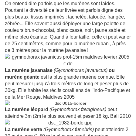
On entend dire parfois que les murènes sont laides.
Pourtant la diversité de leur livrée est parfois digne des
plus beaux tissus imprimés : tachetée, tatouée, frangée,
zébrée....Elle savent aussi déployer une large palette de
couleurs brun-chocolat, blanc cassé, noir, jaune sable et
même bleu écarlate. Quand à leur taille, celle ci peut varier
de 25 centimètres, comme pour la murène ruban , à près
de 3 mètres pour la murène javanaise !
La murène javanaise
(
Gymnothorax
javanicus
)
ou
murène géante
est la plus grande murène connue. Elle
peut mesurer jusqu'à trois mètres de long et peser plus de
30kg. Elle habite les récifs coralliens de
l'Indo
-Pacifique et
de la Mer Rouge.
Maldives
2005
La murène léopard
(
Gymnothorax
favagineus
)
peut
atteindre
3m (2m le plus souvent) et peser 18 kg.
Bali
2010
La murène verte
(Gymnothorax funebris)
peut atteindre 2,