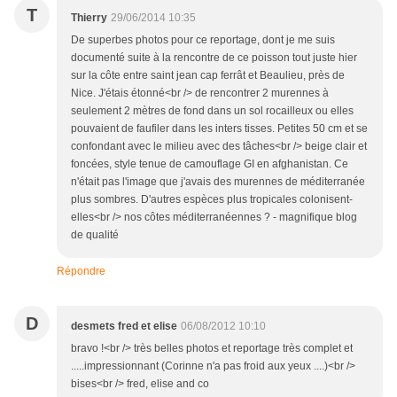
T
Thierry
29/06/2014 10:35
De superbes photos pour ce reportage, dont je me suis
documenté suite à la rencontre de ce poisson tout juste hier
sur la côte entre saint jean cap ferrât et Beaulieu, près de
Nice. J'étais étonné<br /> de rencontrer 2 murennes à
seulement 2 mètres de fond dans un sol rocailleux ou elles
pouvaient de faufiler dans les inters tisses. Petites 50 cm et se
confondant avec le milieu avec des tâches<br /> beige clair et
foncées, style tenue de camouflage GI en afghanistan. Ce
n'était pas l'image que j'avais des murennes de méditerranée
plus sombres. D'autres espèces plus tropicales colonisent-
elles<br /> nos côtes méditerranéennes ? - magnifique blog
de qualité
Répondre
D
desmets fred et elise
06/08/2012 10:10
bravo !<br /> très belles photos et reportage très complet et
.....impressionnant (Corinne n'a pas froid aux yeux ....)<br />
bises<br /> fred, elise and co