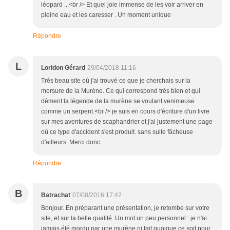
léopard ...<br /> Et quel joie immense de les voir arriver en
pleine eau et les caresser . Un moment unique
Répondre
L
Loridon Gérard
29/04/2018 11:16
Très beau site où j'ai trouvé ce que je cherchais sur la
morsure de la Murène. Ce qui correspond très bien et qui
dément la légende de la murène se voulant venimeuse
comme un serpent.<br /> je suis en cours d'écriture d'un livre
sur mes aventures de scaphandrier et j'ai justement une page
où ce type d'accident s'est produit. sans suite fâcheuse
d'ailleurs. Merci donc.
Répondre
B
Batrachat
07/08/2016 17:42
Bonjour. En préparant une présentation, je retombe sur votre
site, et sur la belle qualité. Un mot un peu personnel : je n'ai
jamais été mordu par une murène ni fait quoique ce soit pour