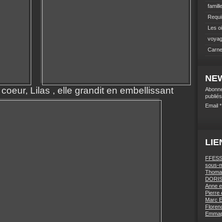
famill
Requi
Les o
voyag
Carne
NE
 coeur, Lilas , elle grandit en embellissant
Abonne
publiés
Email
LIE
FFESSM
sous-m
Thomas
DORIS 
Anne e
Pierre 
Marc E
Florenc
Emmapa