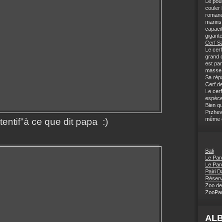
Le pou
couler
romane
marins 
capaci
gigante
Cerf S
Le cerf
grand c
est pa
masse 
Sa répa
Cerf de
Le cerf
espèce
Bien q
Przhev
même ce
ttentif"à ce que dit
papa :)
Bali
Le Par
Le Par
Pairi D
Réserv
Zoo de
ZooPar
AL