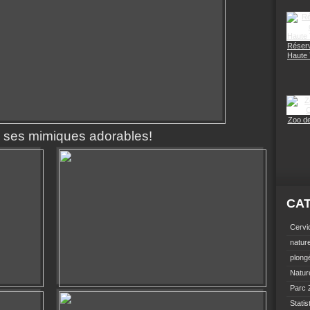
Réserv
Haute
Zoo d
s ses mimiques adorables!
CA
Cervi
natur
plong
Natur
Parc 
Statis