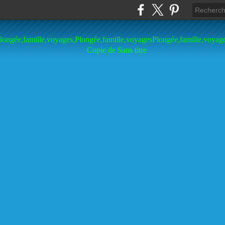
longée,famille,voyages,Plongée,famille,voyagesPlongée,famille,voyag