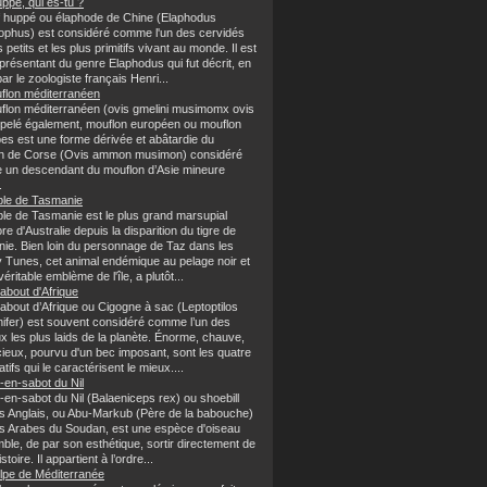
ppé, qui es-tu ?
f huppé ou élaphode de Chine (Elaphodus
ophus) est considéré comme l'un des cervidés
s petits et les plus primitifs vivant au monde. Il est
présentant du genre Elaphodus qui fut décrit, en
ar le zoologiste français Henri...
flon méditerranéen
flon méditerranéen (ovis gmelini musimomx ovis
ppelé également, mouflon européen ou mouflon
pes est une forme dérivée et abâtardie du
n de Corse (Ovis ammon musimon) considéré
un descendant du mouflon d’Asie mineure
.
ble de Tasmanie
ble de Tasmanie est le plus grand marsupial
re d'Australie depuis la disparition du tigre de
ie. Bien loin du personnage de Taz dans les
 Tunes, cet animal endémique au pelage noir et
véritable emblème de l'île, a plutôt...
about d'Afrique
about d’Afrique ou Cigogne à sac (Leptoptilos
ifer) est souvent considéré comme l’un des
x les plus laids de la planète. Énorme, chauve,
cieux, pourvu d'un bec imposant, sont les quatre
catifs qui le caractérisent le mieux....
-en-sabot du Nil
-en-sabot du Nil (Balaeniceps rex) ou shoebill
es Anglais, ou Abu-Markub (Père de la babouche)
es Arabes du Soudan, est une espèce d'oiseau
ble, de par son esthétique, sortir directement de
stoire. Il appartient à l’ordre...
lpe de Méditerranée