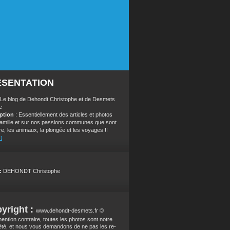
ÉSENTATION
 Le blog de Dehondt Christophe et de Desmets
e
iption
: Essentiellement des articles et photos
 famille et sur nos passions communes que sont
re, les animaux, la plongée et les voyages !!
t
:
DEHONDT Christophe
yright :
www.dehondt-desmets.fr ©
ention contraire, toutes les photos sont notre
été, et nous vous demandons de ne pas les re-