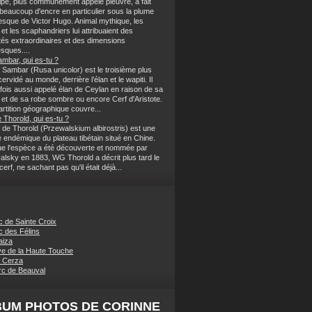
lpe, plus communément appelé pieuvre, a fait
 beaucoup d'encre en particulier sous la plume
sque de Victor Hugo. Animal mythique, les
et les scaphandriers lui attribuaient des
tés extraordinaires et des dimensions
sques....
ambar, qui es-tu ?
 Sambar (Rusa unicolor) est le troisième plus
ervidé au monde, derrière l’élan et le wapiti. Il
rfois aussi appelé élan de Ceylan en raison de sa
et de sa robe sombre ou encore Cerf d'Aristote.
rtition géographique couvre...
 Thorold, qui es-tu ?
 de Thorold (Przewalskium albirostris) est une
 endémique du plateau tibétain situé en Chine.
ue l'espèce a été découverte et nommée par
alsky en 1883, WG Thorold a décrit plus tard le
rf, ne sachant pas qu'il était déjà...
c de Sainte Croix
c des Félins
aiza
e de la Haute Touche
 Cerza
c de Beauval
BUM PHOTOS DE CORINNE