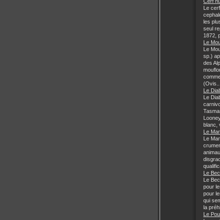
Cerf hu
Le cer
cephal
les plu
seul re
1872, p
Le Mou
Le Mou
sp.) a
des Al
mouflo
comme 
(Ovis..
Le Dia
Le Dia
carnivo
Tasman
Looney
blanc, 
Le Mar
Le Mar
crumen
animau
disgra
qualifi
Le Bec
Le Bec
pour l
pour l
qui sem
la préhi
Le Pou