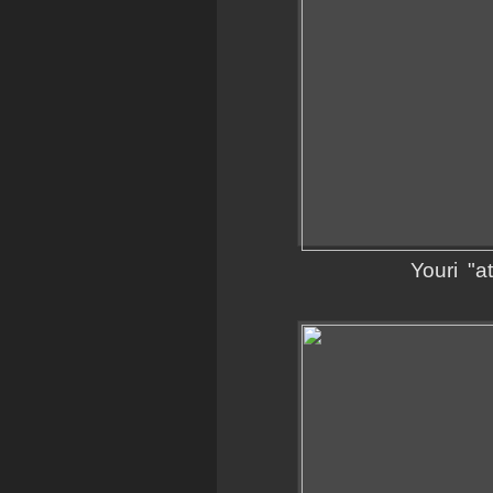
Youri
"a