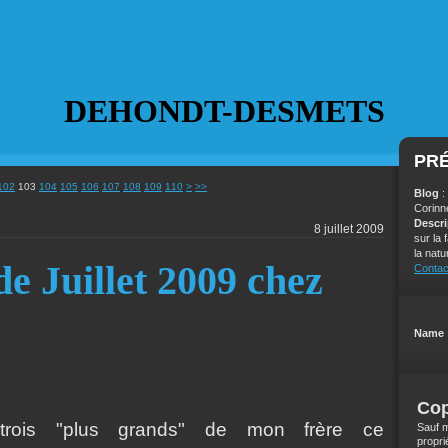
DEHONDT-DESMETS
PR
120
102
103
104
105
106
107
108
109
110
>
>>
Blog
:
Corinn
Descr
8 juillet 2009
sur la
la natu
e Juillet 2009 chez
Contac
Name 
Cop
rois "plus grands" de mon frère ce
Sauf m
propri