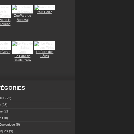
Pairi Daiza
ZooParc de
e de la
Beauval
 Touche
e Cerza
Le Parc des
Le Parc de
Félins
Sainte Croix
TÉGORIES
dés
(23)
e
(23)
ée
(21)
e
(18)
Zoologique
(9)
tiques
(9)