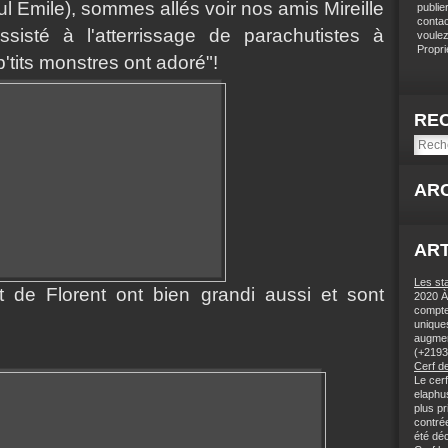
 Emile), sommes allés voir nos amis Mireille
publie
contac
isté à l'atterrissage de parachutistes à
voulez
Proprié
p'tits monstres ont
adoré"!
RE
AR
ART
Les st
t de Florent ont bien grandi aussi et sont
2020 À 
compteu
unique
augmen
(+2193
Cerf de
Le cer
elaphu
plus pr
contrée
été déc