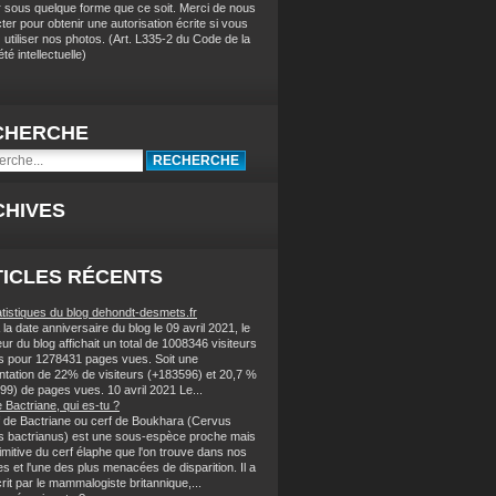
r sous quelque forme que ce soit. Merci de nous
ter pour obtenir une autorisation écrite si vous
 utiliser nos photos
. (
Art. L335-2 du Code de la
té intellectuelle)
CHERCHE
CHIVES
ICLES RÉCENTS
atistiques du blog dehondt-desmets.fr
la date anniversaire du blog le 09 avril 2021, le
r du blog affichait un total de 1008346 visiteurs
s pour 1278431 pages vues. Soit une
tation de 22% de visiteurs (+183596) et 20,7 %
99) de pages vues. 10 avril 2021 Le...
 Bactriane, qui es-tu ?
f de Bactriane ou cerf de Boukhara (Cervus
s bactrianus) est une sous-espèce proche mais
imitive du cerf élaphe que l'on trouve dans nos
s et l'une des plus menacées de disparition. Il a
rit par le mammalogiste britannique,...