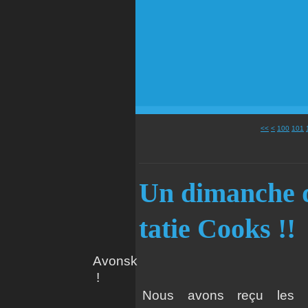
<<
<
100
101
Un dimanche d
tatie Cooks !!
Avonsk
!
Nous avons reçu les t