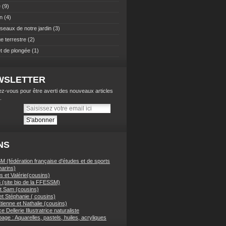
e
(9)
n
(4)
iseaux de notre jardin
(3)
e terrestre
(2)
t de plongée
(1)
WSLETTER
z-vous pour être averti des nouveaux articles
.
NS
 (fédération française d'études et de sports
arins)
 et Valérie(cousins)
(site bio de la FFESSM)
t Sam (cousins)
et Stéphanie ( cousins)
tienne et Nathalie (cousins)
e Dellerie Illustratrice naturaliste
ge : Aquarelles, pastels, huiles, acryliques