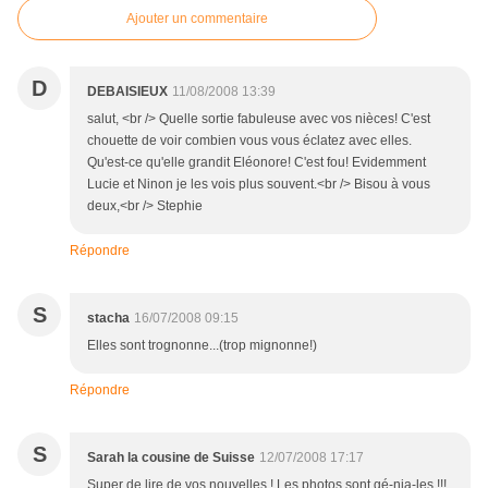
Ajouter un commentaire
D
DEBAISIEUX
11/08/2008 13:39
salut, <br /> Quelle sortie fabuleuse avec vos nièces! C'est
chouette de voir combien vous vous éclatez avec elles.
Qu'est-ce qu'elle grandit Eléonore! C'est fou! Evidemment
Lucie et Ninon je les vois plus souvent.<br /> Bisou à vous
deux,<br /> Stephie
Répondre
S
stacha
16/07/2008 09:15
Elles sont trognonne...(trop mignonne!)
Répondre
S
Sarah la cousine de Suisse
12/07/2008 17:17
Super de lire de vos nouvelles ! Les photos sont gé-nia-les !!!