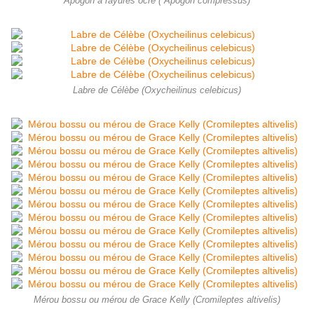
Apogon à rayures ocre ( Apogon compressus)
Labre de Célèbe (Oxycheilinus celebicus)
Mérou bossu ou mérou de Grace Kelly (Cromileptes altivelis)