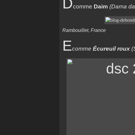
D
comme
Daim
(Dama d
Rambouillet, France
E
comme
Écureuil roux
(