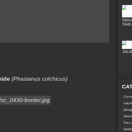
Réserv
Haute
Zoo d
hide
(Phasianus colchicus)
CA
Cervi
natur
plong
Natur
Parc 
Statis