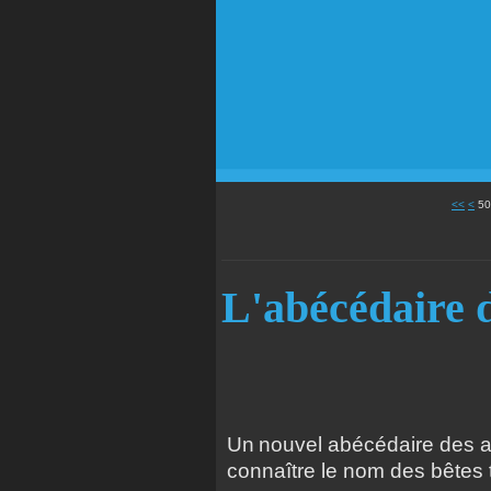
10
20
30
40
<<
<
50
L'abécédaire 
Un
nouvel abécédaire des a
connaître le nom des bêtes 