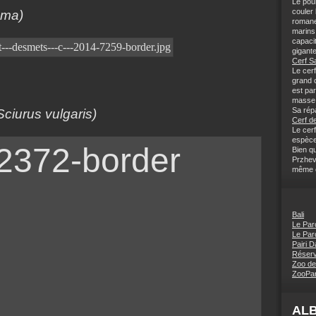
Le pou
couler
ama)
romane
marins 
capaci
gigante
Cerf S
Le cerf
grand c
est pa
masse 
Sa répa
Sciurus vulgaris)
Cerf de
Le cerf
espèce
Bien q
Przhev
même ce
Bali
Le Par
Le Par
Pairi D
Réserv
Zoo de
ZooPar
AL