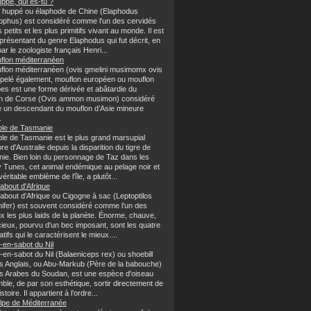
ppé, qui es-tu ?
f huppé ou élaphode de Chine (Elaphodus
ophus) est considéré comme l'un des cervidés
s petits et les plus primitifs vivant au monde. Il est
présentant du genre Elaphodus qui fut décrit, en
ar le zoologiste français Henri...
flon méditerranéen
flon méditerranéen (ovis gmelini musimomx ovis
ppelé également, mouflon européen ou mouflon
pes est une forme dérivée et abâtardie du
n de Corse (Ovis ammon musimon) considéré
un descendant du mouflon d’Asie mineure
.
ble de Tasmanie
ble de Tasmanie est le plus grand marsupial
re d'Australie depuis la disparition du tigre de
ie. Bien loin du personnage de Taz dans les
 Tunes, cet animal endémique au pelage noir et
véritable emblème de l'île, a plutôt...
about d'Afrique
about d’Afrique ou Cigogne à sac (Leptoptilos
ifer) est souvent considéré comme l’un des
x les plus laids de la planète. Énorme, chauve,
cieux, pourvu d'un bec imposant, sont les quatre
catifs qui le caractérisent le mieux....
-en-sabot du Nil
-en-sabot du Nil (Balaeniceps rex) ou shoebill
es Anglais, ou Abu-Markub (Père de la babouche)
es Arabes du Soudan, est une espèce d'oiseau
ble, de par son esthétique, sortir directement de
stoire. Il appartient à l’ordre...
lpe de Méditerranée