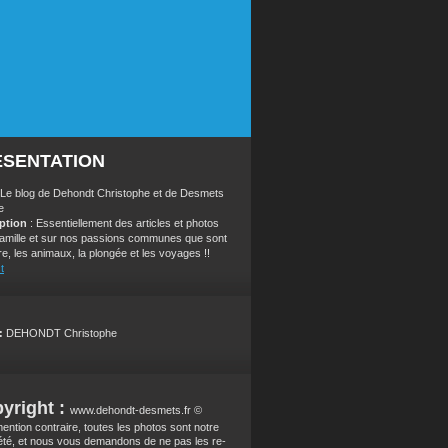
ÉSENTATION
 Le blog de Dehondt Christophe et de Desmets
e
iption
: Essentiellement des articles et photos
 famille et sur nos passions communes que sont
re, les animaux, la plongée et les voyages !!
t
:
DEHONDT Christophe
yright :
www.dehondt-desmets.fr ©
ention contraire, toutes les photos sont notre
été, et nous vous demandons de ne pas les re-