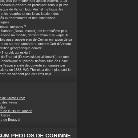
lpe, plus communément appelé pieuvre, a fait
 beaucoup d'encre en particulier sous la plume
sque de Victor Hugo. Animal mythique, les
et les scaphandriers lui attribuaient des
tés extraordinaires et des dimensions
sques....
ambar, qui es-tu ?
 Sambar (Rusa unicolor) est le troisième plus
ervidé au monde, derrière l’élan et le wapiti. Il
rfois aussi appelé élan de Ceylan en raison de sa
et de sa robe sombre ou encore Cerf d'Aristote.
rtition géographique couvre...
 Thorold, qui es-tu ?
 de Thorold (Przewalskium albirostris) est une
 endémique du plateau tibétain situé en Chine.
ue l'espèce a été découverte et nommée par
alsky en 1883, WG Thorold a décrit plus tard le
rf, ne sachant pas qu'il était déjà...
c de Sainte Croix
c des Félins
aiza
e de la Haute Touche
 Cerza
c de Beauval
BUM PHOTOS DE CORINNE