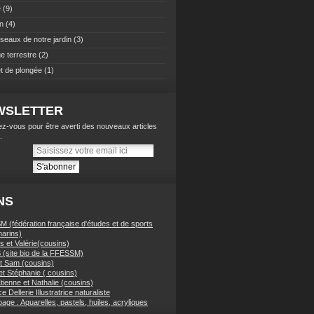
e
(9)
n
(4)
iseaux de notre jardin
(3)
e terrestre
(2)
t de plongée
(1)
WSLETTER
z-vous pour être averti des nouveaux articles
.
NS
 (fédération française d'études et de sports
arins)
 et Valérie(cousins)
(site bio de la FFESSM)
t Sam (cousins)
et Stéphanie ( cousins)
tienne et Nathalie (cousins)
e Dellerie Illustratrice naturaliste
ge : Aquarelles, pastels, huiles, acryliques