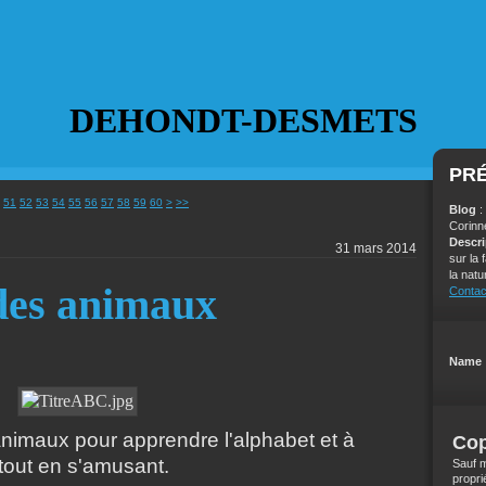
DEHONDT-DESMETS
PR
70
80
90
100
51
52
53
54
55
56
57
58
59
60
>
>>
Blog
:
Corinn
Descr
31 mars 2014
sur la
la natu
des animaux
Contac
Name 
nimaux pour apprendre l'alphabet et à
Cop
tout en s'amusant.
Sauf m
propri