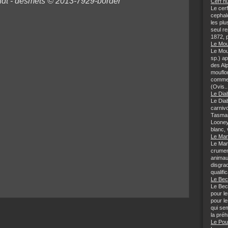
Cerf hu
Le cer
cephal
les plu
seul re
1872, p
Le Mou
Le Mou
sp.) a
des Al
mouflo
comme 
(Ovis..
Le Dia
Le Dia
carnivo
Tasman
Looney
blanc, 
Le Mar
Le Mar
crumen
animau
disgra
qualifi
Le Bec
Le Bec
pour l
pour l
qui sem
la préhi
Le Pou