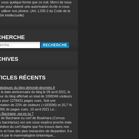
r sous quelque forme que ce soit. Merci de nous
ter pour obtenir une autorisation écrite si vous
 utiliser nos photos
. (
Art. L335-2 du Code de la
té intellectuelle)
CHERCHE
CHIVES
ICLES RÉCENTS
atistiques du blog dehondt-desmets.fr
la date anniversaire du blog le 09 avril 2021, le
r du blog affichait un total de 1008346 visiteurs
s pour 1278431 pages vues. Soit une
tation de 22% de visiteurs (+183596) et 20,7 %
99) de pages vues. 10 avril 2021 Le...
 Bactriane, qui es-tu ?
f de Bactriane ou cerf de Boukhara (Cervus
s bactrianus) est une sous-espèce proche mais
imitive du cerf élaphe que l'on trouve dans nos
s et l'une des plus menacées de disparition. Il a
rit par le mammalogiste britannique,...