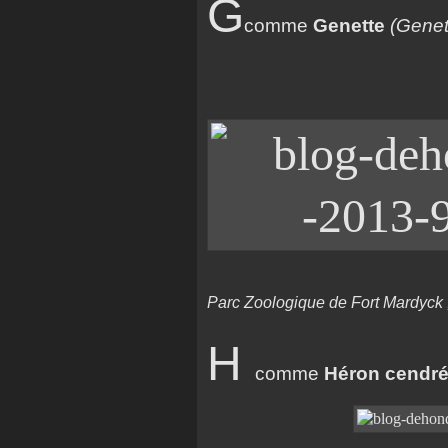
G
comme
Genette
(Genet
Parc Zoologique de Fort Mardyck 
H
comme
Héron cendr