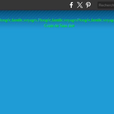
longée,famille,voyages,Plongée,famille,voyagesPlongée,famille,voyag