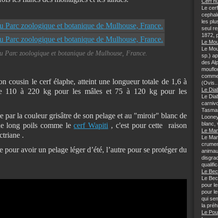
Cerf hu
Le cer
cephal
les plu
seul re
1872, p
Le Mou
Le Mou
au Parc zoologique et botanique de Mulhouse, France.
sp.) a
des Al
mouflo
comme 
on cousin le cerf élaphe, atteint une longueur totale de 1,6 à
(Ovis..
Le Dia
de 110 à 220 kg pour les mâles et 75 à 120 kg pour les
Le Dia
carnivo
Tasman
e par la couleur grisâtre de son pelage et au "miroir" blanc de
Looney
blanc, 
u de long poils comme le
cerf Wapiti
, c'est pour cette raison
Le Mar
ctriane .
Le Mar
crumen
e pour avoir un pelage léger d’été, l’autre pour se protéger du
animau
disgra
qualifi
Le Bec
Le Bec
pour l
pour l
qui sem
la préhi
Le Pou