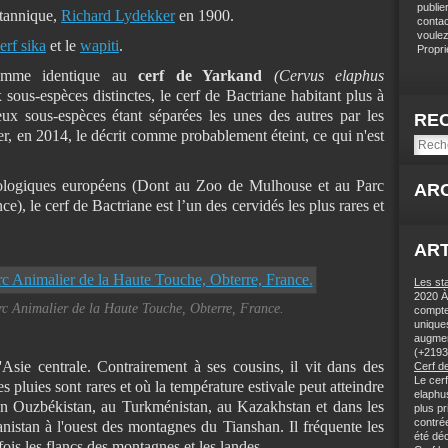
publie
itannique,
Richard Lydekker
en 1900.
contac
voulez
erf sika
et le
wapiti
.
Proprié
comme identique au
cerf de Yarkand
(Cervus elaphus
 sous-espèces distinctes, le cerf de Bactriane habitant plus à
ux sous-espèces étant séparées les unes des autres par les
RE
er, en 2014, le décrit comme probablement éteint, ce qui n'est
ologiques européens (Dont au Zoo de Mulhouse et au Parc
AR
), le cerf de Bactriane est l’un des cervidés les plus rares et
ART
Les st
2020 À 
rc Animalier de la Haute Touche, Obterre, France.
compteu
unique
augmen
(+2193
'Asie centrale. Contrairement à ses cousins, il vit dans des
Cerf de
Le cer
s pluies sont rares et où la température estivale peut atteindre
elaphu
en Ouzbékistan, au Turkménistan, au Kazakhstan et dans les
plus pr
contrée
nistan à l'ouest des montagnes du Tianshan. Il fréquente les
été déc
rfois les flancs des montagnes et les landes.