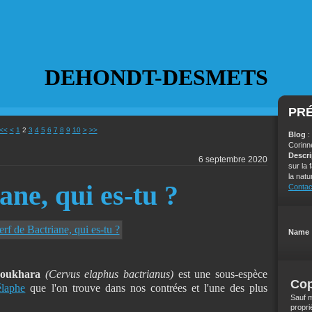
DEHONDT-DESMETS
PR
20
30
40
50
60
70
80
90
100
<<
<
1
2
3
4
5
6
7
8
9
10
>
>>
Blog
:
Corinn
Descr
6 septembre 2020
sur la
la natu
ane, qui es-tu ?
Contac
Name 
Boukhara
(Cervus elaphus bactrianus)
est une sous-espèce
Cop
élaphe
que l'on trouve dans nos contrées et l'une des plus
Sauf m
propri