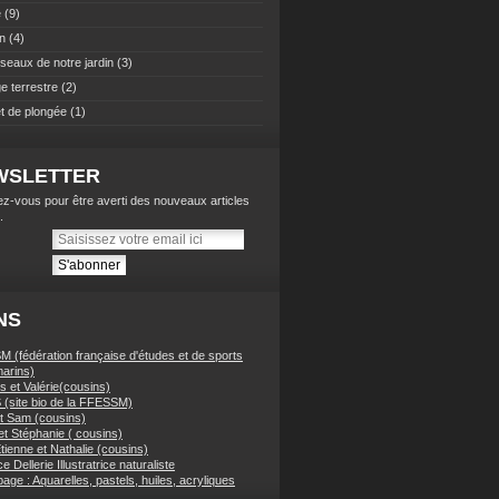
e
(9)
n
(4)
iseaux de notre jardin
(3)
e terrestre
(2)
t de plongée
(1)
WSLETTER
z-vous pour être averti des nouveaux articles
.
NS
 (fédération française d'études et de sports
arins)
 et Valérie(cousins)
(site bio de la FFESSM)
t Sam (cousins)
et Stéphanie ( cousins)
tienne et Nathalie (cousins)
e Dellerie Illustratrice naturaliste
ge : Aquarelles, pastels, huiles, acryliques