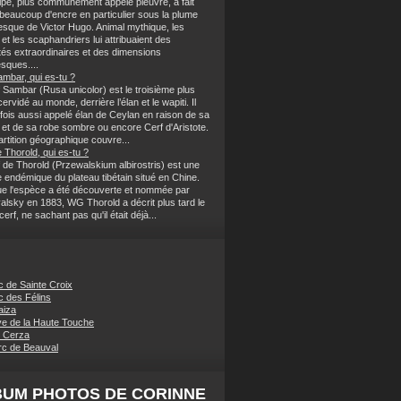
lpe, plus communément appelé pieuvre, a fait
 beaucoup d'encre en particulier sous la plume
sque de Victor Hugo. Animal mythique, les
et les scaphandriers lui attribuaient des
tés extraordinaires et des dimensions
sques....
ambar, qui es-tu ?
 Sambar (Rusa unicolor) est le troisième plus
ervidé au monde, derrière l’élan et le wapiti. Il
rfois aussi appelé élan de Ceylan en raison de sa
et de sa robe sombre ou encore Cerf d'Aristote.
rtition géographique couvre...
 Thorold, qui es-tu ?
 de Thorold (Przewalskium albirostris) est une
 endémique du plateau tibétain situé en Chine.
ue l'espèce a été découverte et nommée par
alsky en 1883, WG Thorold a décrit plus tard le
rf, ne sachant pas qu'il était déjà...
c de Sainte Croix
c des Félins
aiza
e de la Haute Touche
 Cerza
c de Beauval
BUM PHOTOS DE CORINNE