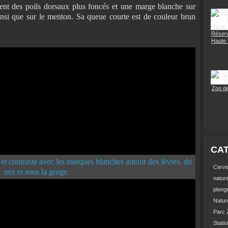
ent des poils dorsaux plus foncés et une marge blanche sur
 ainsi que sur le menton. Sa queue courte est de couleur brun
Réserv
Haute
Zoo d
CA
Cervi
natur
plong
Natur
Parc 
Statis