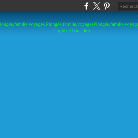
longée,famille,voyages,Plongée,famille,voyagesPlongée,famille,voyag