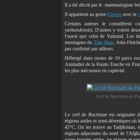
Il a été décrit par le mammalogiste br
Il appartient au genre
Cervus
avec le
c
Certains auteurs le considèrent 
yarkandensis).
D'autres y voient deux
l'ouest que celui de Yarkand. Les de
montagnes du
Tian Shan
. John Fletch
pas confirmé par ailleurs.
Hébergé dans moins de 10 parcs zo
Animalier de la Haute-Touche en France
les plus méconnus en captivité.
Cerf de Bactriane au Pa
Le cerf de Bactriane est originaire d
régions arides et semi-désertiques où le
45°C. On les trouve au Tadjikistan, 
régions adjacentes du nord de l'Afgha
zones boisées arides, les plaines et pa