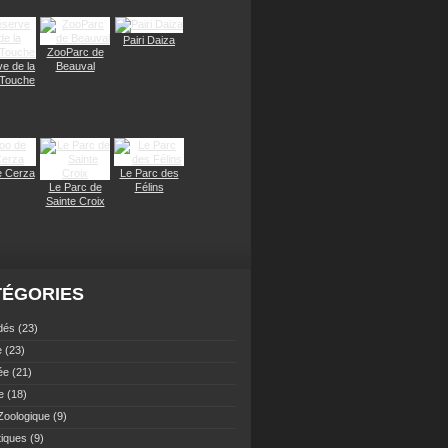
Pairi Daiza
ZooParc de
e de la
Beauval
 Touche
e Cerza
Le Parc des
Le Parc de
Félins
Sainte Croix
TÉGORIES
dés
(23)
e
(23)
ée
(21)
e
(18)
Zoologique
(9)
tiques
(9)