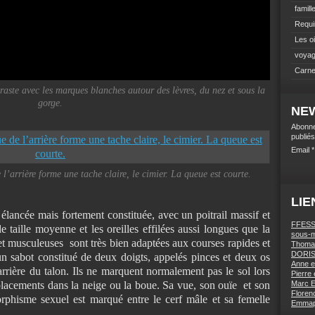
famill
Requi
Les o
voyag
Carne
raste avec les marques blanches autour des lèvres, du nez et sous la
gorge.
NE
Abonne
publiés
Email
l’arrière forme une tache claire, le cimier. La queue est courte.
LIE
 élancée mais fortement constituée, avec un poitrail massif et
FFESSM
 taille moyenne et les oreilles effilées aussi longues que la
sous-m
 et musculeuses sont très bien adaptées aux courses rapides et
Thomas
DORIS 
n sabot constitué de deux doigts, appelés pinces et deux os
Anne e
arrière du talon. Ils ne marquent normalement pas le sol lors
Pierre 
Marc E
lacements dans la neige ou la boue. Sa vue, son ouïe et son
Florenc
rphisme sexuel est marqué entre le cerf mâle et sa femelle
Emmapa