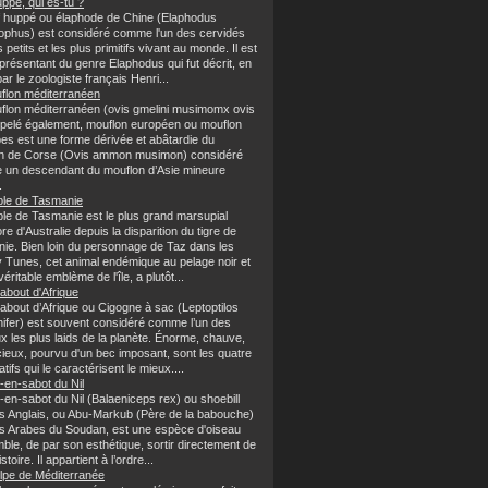
ppé, qui es-tu ?
f huppé ou élaphode de Chine (Elaphodus
ophus) est considéré comme l'un des cervidés
s petits et les plus primitifs vivant au monde. Il est
présentant du genre Elaphodus qui fut décrit, en
ar le zoologiste français Henri...
flon méditerranéen
flon méditerranéen (ovis gmelini musimomx ovis
ppelé également, mouflon européen ou mouflon
pes est une forme dérivée et abâtardie du
n de Corse (Ovis ammon musimon) considéré
un descendant du mouflon d’Asie mineure
.
ble de Tasmanie
ble de Tasmanie est le plus grand marsupial
re d'Australie depuis la disparition du tigre de
ie. Bien loin du personnage de Taz dans les
 Tunes, cet animal endémique au pelage noir et
véritable emblème de l'île, a plutôt...
about d'Afrique
about d’Afrique ou Cigogne à sac (Leptoptilos
ifer) est souvent considéré comme l’un des
x les plus laids de la planète. Énorme, chauve,
cieux, pourvu d'un bec imposant, sont les quatre
catifs qui le caractérisent le mieux....
-en-sabot du Nil
-en-sabot du Nil (Balaeniceps rex) ou shoebill
es Anglais, ou Abu-Markub (Père de la babouche)
es Arabes du Soudan, est une espèce d'oiseau
ble, de par son esthétique, sortir directement de
stoire. Il appartient à l’ordre...
lpe de Méditerranée