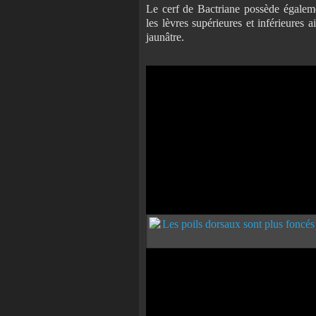
Le cerf de Bactriane possède égalem
les lèvres supérieures et inférieures
jaunâtre.