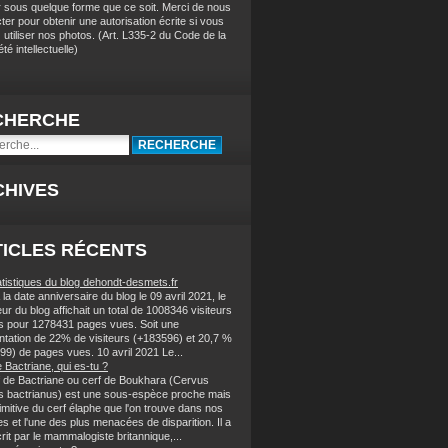
r sous quelque forme que ce soit. Merci de nous
ter pour obtenir une autorisation écrite si vous
 utiliser nos photos
. (
Art. L335-2 du Code de la
té intellectuelle)
CHERCHE
CHIVES
ICLES RÉCENTS
atistiques du blog dehondt-desmets.fr
la date anniversaire du blog le 09 avril 2021, le
r du blog affichait un total de 1008346 visiteurs
s pour 1278431 pages vues. Soit une
tation de 22% de visiteurs (+183596) et 20,7 %
99) de pages vues. 10 avril 2021 Le...
 Bactriane, qui es-tu ?
f de Bactriane ou cerf de Boukhara (Cervus
s bactrianus) est une sous-espèce proche mais
imitive du cerf élaphe que l'on trouve dans nos
s et l'une des plus menacées de disparition. Il a
rit par le mammalogiste britannique,...